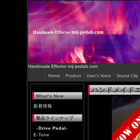
mij-pedals.com
Handmade Effector
Handmade Effector mij-pedals.com
Home
Product
User's Voice
Sound Clip
ハンドメイドエフェ
What's New
新着情報
製品ラインナップ
-Drive Pedal-
E-Tone