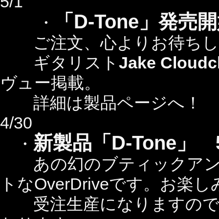
5/1
「D-Tone」発売
・
ご注文、心よりお待ちし
ギタリスト
Jake Cloudc
ヴュー掲載。
詳細は製品ページへ！
4/30
新製品「D-Tone」 
・
あの幻のブティックアン
トなOverDriveです。お楽しみ
受注生産になりますのでご