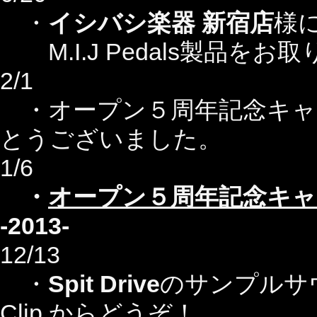
・
イシバシ楽器 新宿店
様
M.I.J Pedals製品を
2/1
・オープン５周年記念キャ
とうございました。
1/6
・
オープン５周年記念キ
-2013-
12/13
・
Spit Drive
のサンプルサウ
Clip からどうぞ！